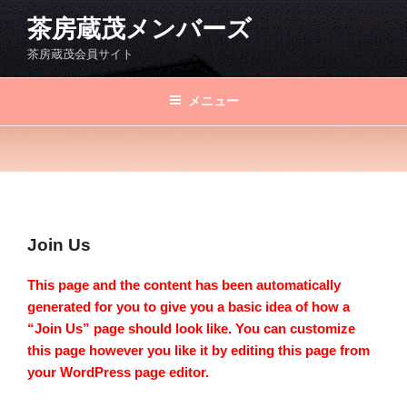
コ
茶房蔵茂メンバーズ
ン
テ
茶房蔵茂会員サイト
ン
ツ
メニュー
へ
ス
キ
ッ
プ
Join Us
This page and the content has been automatically
generated for you to give you a basic idea of how a
“Join Us” page should look like. You can customize
this page however you like it by editing this page from
your WordPress page editor.